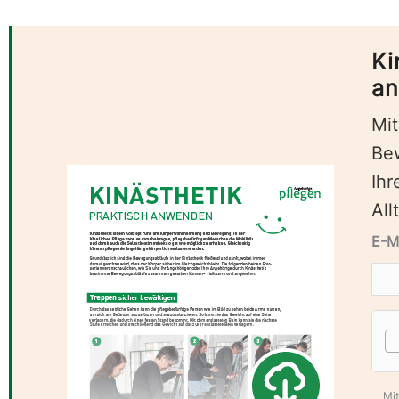
Ki
a
Mit
Be
Ihr
All
E-M
„Mit