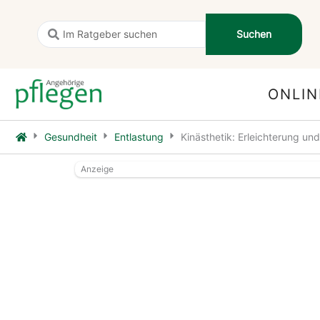
Zum
Inhalt
Search
Suchen
springen
...
ONLIN
Gesundheit
Entlastung
Kinästhetik: Erleichterung un
Anzeige