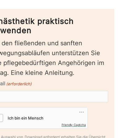
nästhetik praktisch
nwenden
 den fließenden und sanften
wegungsabläufen unterstützen Sie
e pflegebedürftigen Angehörigen im
tag. Eine kleine Anleitung.
ail
(erforderlich)
Friendly Captcha
 Auswahl von ‚Download anfordern‘ erhalten Sie die Übersicht